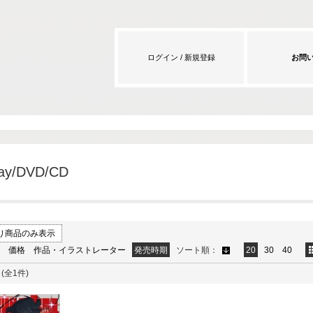
ログイン / 新規登録
お問
ray/DVD/CD
り商品のみ表示
価格
作品・イラストレーター
発売時期
ソート順：
20
30
40
(全1件)