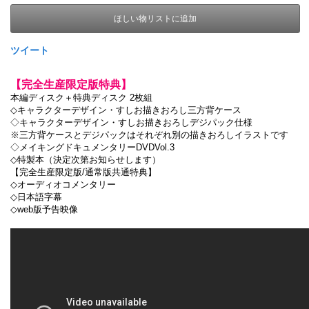
ほしい物リストに追加
ツイート
【完全生産限定版特典】
本編ディスク＋特典ディスク 2枚組
◇キャラクターデザイン・すしお描きおろし三方背ケース
◇キャラクターデザイン・すしお描きおろしデジパック仕様
※三方背ケースとデジパックはそれぞれ別の描きおろしイラストです
◇メイキングドキュメンタリーDVDVol.3
◇特製本（決定次第お知らせします）
【完全生産限定版/通常版共通特典】
◇オーディオコメンタリー
◇日本語字幕
◇web版予告映像