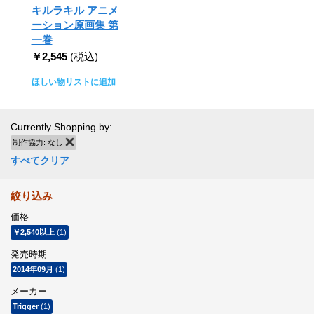
キルラキル アニメ
ーション原画集 第
一巻
￥2,545
(税込)
ほしい物リストに追加
Currently Shopping by:
制作協力:
なし
商品の削除
すべてクリア
絞り込み
価格
￥2,540
以上
(1)
発売時期
2014年09月
(1)
メーカー
Trigger
(1)