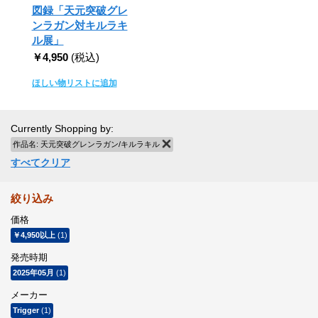
図録「天元突破グレ
ンラガン対キルラキ
ル展」
￥4,950
(税込)
ほしい物リストに追加
Currently Shopping by:
作品名:
天元突破グレンラガン/キルラキル
商品の削除
すべてクリア
絞り込み
価格
￥4,950
以上
(1)
発売時期
2025年05月
(1)
メーカー
Trigger
(1)