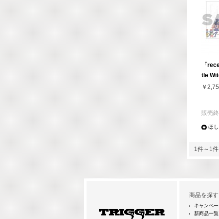
「rece
tle W
￥2,75
販売終
ほし
1件～1件 
商品を探す
キャンペー
新商品一覧