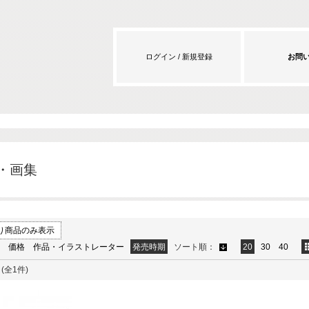
ログイン / 新規登録
お問
・画集
り商品のみ表示
価格
作品・イラストレーター
発売時期
ソート順：
20
30
40
(全1件)