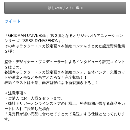
ほしい物リストに追加
ツイート
「GRIDMAN UNIVERSE」第２弾となるオリジナルTVアニメーション
シリーズ『SSSS.DYNAZENON』。
そのキャラクター・メカ設定画＆本編絵コンテをまとめた設定資料集第
２弾！
監督・デザイナー・プロデューサーによるインタビューや設定コメント
をはじめ、
各話キャラクター・メカ設定画＆本編絵コンテ、合体バンク、欠番カッ
トや演出メモなどを余すところなく完全収録！！
表紙イラストは全巻、雨宮監督による新規描き下ろし！
＜注意事項＞
・ご購入はお一人様２セットまで。
・弊社トリガーオンラインストアの仕様上、発売時期が異なる商品をカ
ートに入れて決済した場合
「発売日が遅い商品に合わせてまとめて発送」する仕様となっておりま
す。