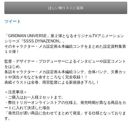
ほしい物リストに追加
ツイート
「GRIDMAN UNIVERSE」第２弾となるオリジナルTVアニメーション
シリーズ『SSSS.DYNAZENON』。
そのキャラクター・メカ設定画＆本編絵コンテをまとめた設定資料集第
１０弾！
監督・デザイナー・プロデューサーによるインタビューや設定コメント
をはじめ、
各話キャラクター・メカ設定画＆本編絵コンテ、合体バンク、欠番カッ
トや演出メモなどを余すところなく完全収録！！
表紙イラストは全巻、雨宮監督による新規描き下ろし！
＜注意事項＞
・ご購入はお一人様２セットまで。
・弊社トリガーオンラインストアの仕様上、発売時期が異なる商品をカ
ートに入れて決済した場合
「発売日が遅い商品に合わせてまとめて発送」する仕様となっておりま
す。