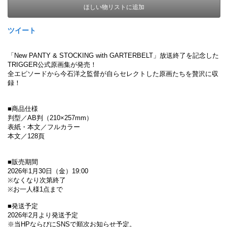
ほしい物リストに追加
ツイート
「New PANTY & STOCKING with GARTERBELT」放送終了を記念した
TRIGGER公式原画集が発売！
全エピソードから今石洋之監督が自らセレクトした原画たちを贅沢に収
録！
■商品仕様
判型／AB判（210×257mm）
表紙・本文／フルカラー
本文／128頁
■販売期間
2026年1月30日（金）19:00
※なくなり次第終了
※お一人様1点まで
■発送予定
2026年2月より発送予定
※当HPならびにSNSで順次お知らせ予定。