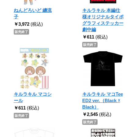
ねんどろいど 纏流
キルラキル 本編仕
子
様オリジナルタイポ
グラフィステッカー
￥3,972
(税込)
劇中編
販売終了
￥611
(税込)
販売終了
キルラキル マコシ
キルラキル マコTee
ール
ED2 ver.（Black ☓
Black）
￥611
(税込)
￥2,545
(税込)
販売終了
販売終了