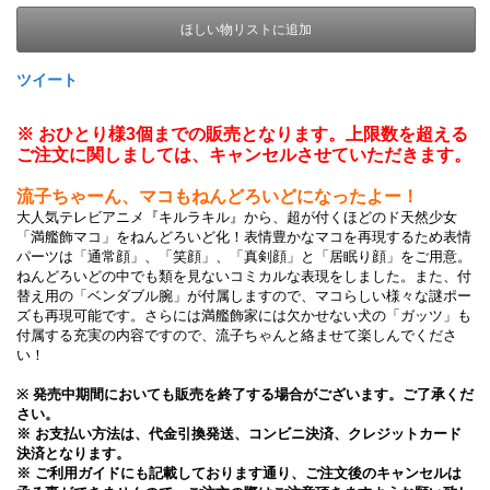
ほしい物リストに追加
ツイート
※ おひとり様3個までの販売となります。上限数を超える
ご注文に関しましては、キャンセルさせていただきます。
流子ちゃーん、マコもねんどろいどになったよー！
大人気テレビアニメ『キルラキル』から、超が付くほどのド天然少女
「満艦飾マコ」をねんどろいど化！表情豊かなマコを再現するため表情
パーツは「通常顔」、「笑顔」、「真剣顔」と「居眠り顔」をご用意。
ねんどろいどの中でも類を見ないコミカルな表現をしました。また、付
替え用の「ベンダブル腕」が付属しますので、マコらしい様々な謎ポー
ズも再現可能です。さらには満艦飾家には欠かせない犬の「ガッツ」も
付属する充実の内容ですので、流子ちゃんと絡ませて楽しんでくださ
い！
※
発売中期間においても販売を終了する場合がございます。ご了承くだ
さい。
※ お支払い方法は、代金引換発送、コンビニ決済、クレジットカード
決済となります。
※ ご利用ガイドにも記載しております通り、ご注文後のキャンセルは