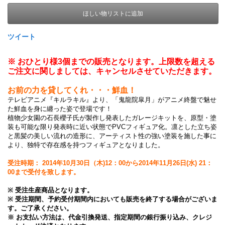
ほしい物リストに追加
ツイート
※ おひとり様3個までの販売となります。上限数を超える
ご注文に関しましては、キャンセルさせていただきます。
お前の力を貸してくれ・・・鮮血！
テレビアニメ『キルラキル』より、「鬼龍院皐月」がアニメ終盤で魅せ
た鮮血を身に纏った姿で登場です！
植物少女園の石長櫻子氏が製作し発表したガレージキットを、原型・塗
装も可能な限り発表時に近い状態でPVCフィギュア化。凛とした立ち姿
と黒髪の美しい流れの造形に、アーティスト性の強い塗装を施した事に
より、独特で存在感を持つフィギュアとなりました。
受注時期： 2014年10月30日（木)12：00から2014年11月26日(水) 21：
00まで受付を致します。
※ 受注生産商品となります。
※ 受注期間、予約受付期間内においても販売を終了する場合がございま
す。ご了承ください。
※ お支払い方法は、代金引換発送、指定期間の銀行振り込み、クレジ