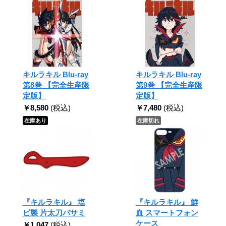
キルラキル Blu-ray
キルラキル Blu-ray
第8巻 【完全生産限
第9巻 【完全生産限
定版】
定版】
￥8,580
(税込)
￥7,480
(税込)
在庫あり
在庫切れ
『キルラキル』 塩
『キルラキル』 鮮
ビ製 片太刀バサミ
血 スマートフォン
ケース
￥1,047
(税込)