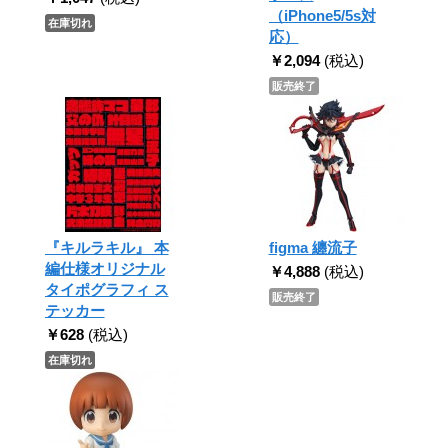
（iPhone5/5s対
在庫切れ
応）
￥2,094
(税込)
販売終了
『キルラキル』 本
figma 纏流子
編仕様オリジナル
￥4,888
(税込)
タイポグラフィ ス
販売終了
テッカー
￥628
(税込)
在庫切れ