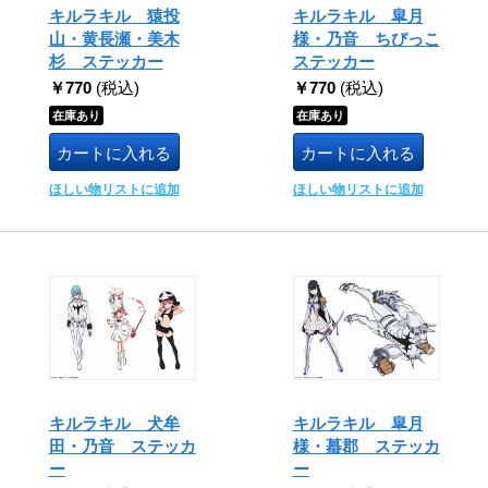
キルラキル 猿投
キルラキル 皐月
山・黄長瀬・美木
様・乃音 ちびっこ
杉 ステッカー
ステッカー
￥770
(税込)
￥770
(税込)
在庫あり
在庫あり
カートに入れる
カートに入れる
ほしい物リストに追加
ほしい物リストに追加
キルラキル 犬牟
キルラキル 皐月
田・乃音 ステッカ
様・蟇郡 ステッカ
ー
ー