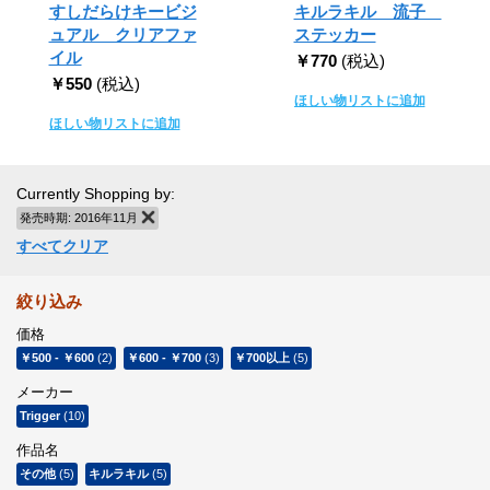
すしだらけキービジ
キルラキル 流子
ュアル クリアファ
ステッカー
イル
￥770
(税込)
￥550
(税込)
ほしい物リストに追加
ほしい物リストに追加
Currently Shopping by:
発売時期:
2016年11月
商品の削除
すべてクリア
絞り込み
価格
￥500
-
￥600
(2)
￥600
-
￥700
(3)
￥700
以上
(5)
メーカー
Trigger
(10)
作品名
その他
(5)
キルラキル
(5)