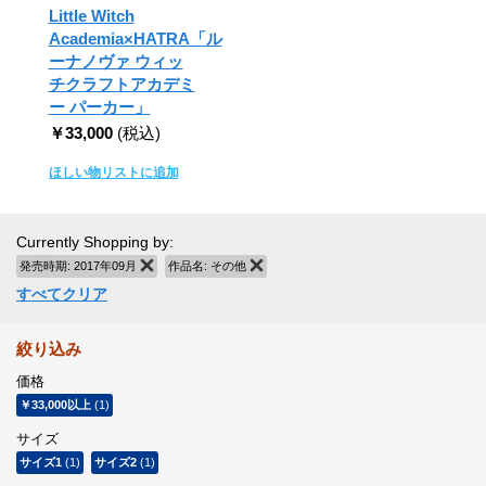
Little Witch
Academia×HATRA「ル
ーナノヴァ ウィッ
チクラフトアカデミ
ー パーカー」
￥33,000
(税込)
ほしい物リストに追加
Currently Shopping by:
発売時期:
2017年09月
商品の削除
作品名:
その他
商品の削除
すべてクリア
絞り込み
価格
￥33,000
以上
(1)
サイズ
サイズ1
(1)
サイズ2
(1)