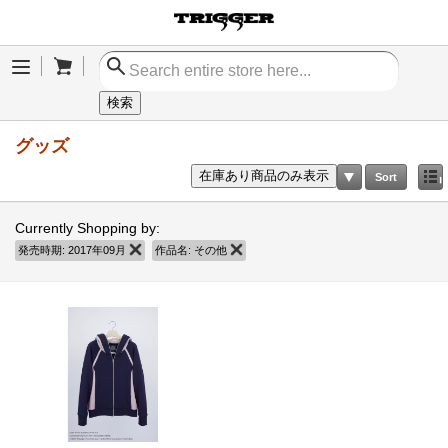
Cart
Menu
検索
グッズ
在庫あり商品のみ表示
Sort
Currently Shopping by:
発売時期:
2017年09月
商品の削除
作品名:
その他
商品の削除