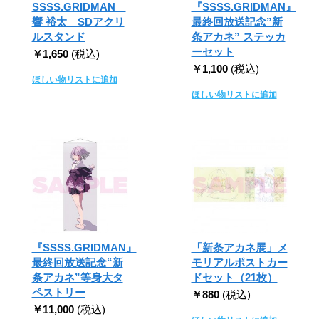
SSSS.GRIDMAN
『SSSS.GRIDMAN』
響 裕太 SDアクリ
最終回放送記念”新
ルスタンド
条アカネ” ステッカ
ーセット
￥1,650
(税込)
￥1,100
(税込)
ほしい物リストに追加
ほしい物リストに追加
『SSSS.GRIDMAN』
「新条アカネ展」メ
最終回放送記念“新
モリアルポストカー
条アカネ”等身大タ
ドセット（21枚）
ペストリー
￥880
(税込)
￥11,000
(税込)