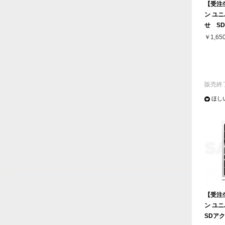
【受注
ン ユ
せ S
￥1,65
販売終
ほし
【受注
ン ユ
SDア