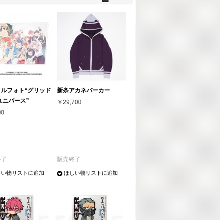
リルフォト“グリッド
新条アカネパーカー
ユニバース”
￥29,700
00
終了
販売終了
しい物リストに追加
ほしい物リストに追加