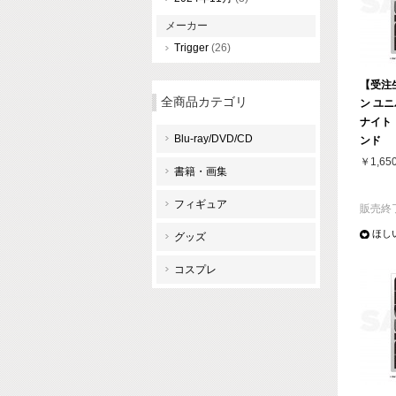
メーカー
Trigger
(26)
【受注
全商品カテゴリ
ン ユ
ナイト
Blu-ray/DVD/CD
ンド
￥1,65
書籍・画集
フィギュア
販売終
ほし
グッズ
コスプレ