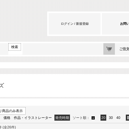
ログイン / 新規登録
お問
カート
検索
ご注
ズ
り商品のみ表示
価格
作品・イラストレーター
発売時期
ソート順：
20
30
40
 (全26件)