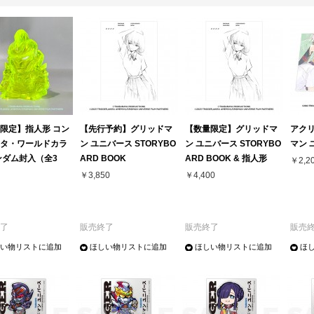
限定】指人形 コン
【先行予約】グリッドマ
【数量限定】グリッドマ
アク
タ・ワールドカラ
ン ユニバース STORYBO
ン ユニバース STORYBO
マン 
ンダム封入（全3
ARD BOOK
ARD BOOK & 指人形
￥2,2
￥3,850
￥4,400
了
販売終了
販売終了
販売
い物リストに追加
ほしい物リストに追加
ほしい物リストに追加
ほ