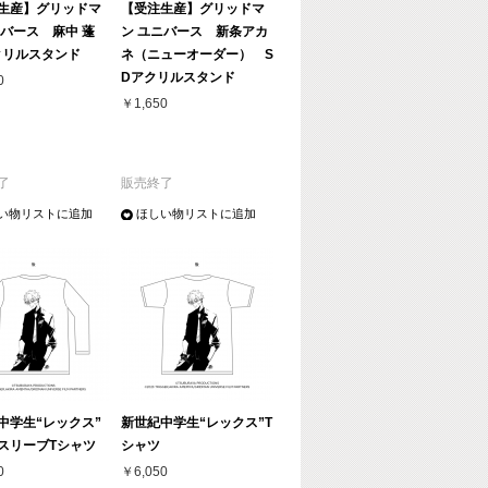
生産】グリッドマ
【受注生産】グリッドマ
ニバース 麻中 蓬
ン ユニバース 新条アカ
クリルスタンド
ネ（ニューオーダー） S
Dアクリルスタンド
0
￥1,650
了
販売終了
い物リストに追加
ほしい物リストに追加
中学生“レックス”
新世紀中学生“レックス”T
スリーブTシャツ
シャツ
0
￥6,050