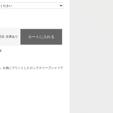
カートに入れる
状況:
在庫あり
加
.)』を袖にプリントしたロングスリーブシャツで