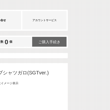
い合せ
アカウントサービス
0
ご購入手続き
文数
個
ャツガロ(SGTver.)
大イメージ表示