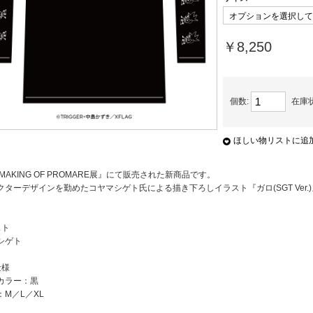
￥8,250
個数:
在庫
ほしい物リストに追
 MAKING OF PROMARE展』にて販売された新商品です。
クターデザインを勤めたコヤマシゲト氏による描き下ろしイラスト『ガロ(SGT Ver
スト
シゲト
仕様
カラー：黒
：M／L／XL