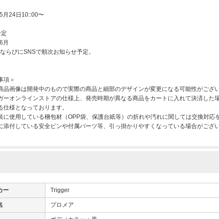
日
5月24日10::00〜
予定
年6月
PならびにSNSで順次お知らせ予定。
事項＞
商品画像は開発中のもので実際の商品と細部のデザインが変更になる可能性がござ
ガーオンラインストアの仕様上、発売時期が異なる商品をカートに入れて決済した
る仕様となっております。
装に使用している梱包材（OPP袋、保護台紙等）の折れや汚れに関しては交換対応
に添付している安全ピンや付属パーツ等、引っ掛かりやすくなっている場合がござ
カー
Trigger
名
プロメア