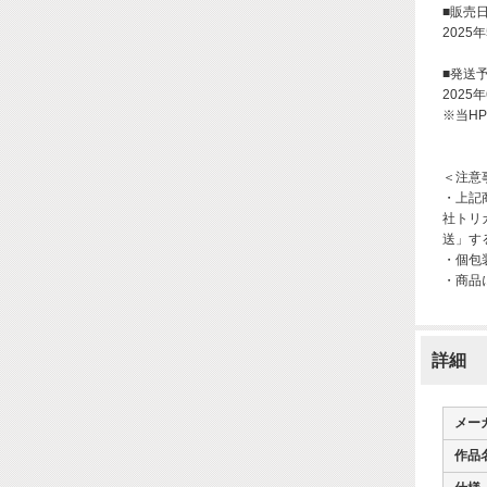
■販売
2025年
■発送
2025
※当H
＜注意
・上記
社トリ
送」す
・個包
・商品
詳細
メー
作品