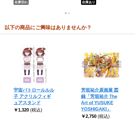
在庫切れ
在庫あり
以下の商品にご興味はありませんか？
宇宙パトロールルル
芳垣祐介原画展 図
子 アクリルフィギ
録「芳垣祐介 The
ュアスタンド
Art of YUSUKE
YOSHIGAKI」
￥1,320
(税込)
￥2,750
(税込)