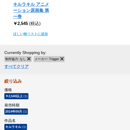
キルラキル アニメ
ーション原画集 第
一巻
￥2,545
(税込)
ほしい物リストに追加
Currently Shopping by:
制作協力:
なし
商品の削除
メーカー:
Trigger
商品の削除
すべてクリア
絞り込み
価格
￥2,540
以上
(1)
発売時期
2014年09月
(1)
作品名
キルラキル
(1)