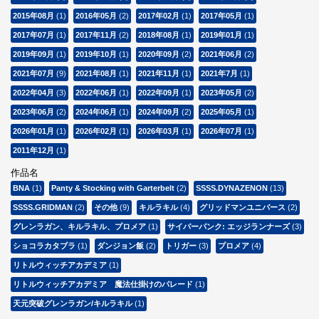
2015年08月
(1)
2016年05月
(2)
2017年02月
(1)
2017年05月
(1)
2017年07月
(1)
2017年11月
(2)
2018年08月
(1)
2019年01月
(1)
2019年09月
(1)
2019年10月
(1)
2020年09月
(2)
2021年06月
(2)
2021年07月
(9)
2021年08月
(1)
2021年11月
(1)
2021年7月
(1)
2022年04月
(3)
2022年06月
(1)
2022年09月
(1)
2023年05月
(2)
2023年06月
(2)
2024年06月
(1)
2024年09月
(2)
2025年05月
(1)
2026年01月
(1)
2026年02月
(1)
2026年03月
(1)
2026年07月
(1)
2011年12月
(1)
作品名
BNA
(1)
Panty & Stocking with Garterbelt
(2)
SSSS.DYNAZENON
(13)
SSSS.GRIDMAN
(2)
その他
(9)
キルラキル
(4)
グリッドマンユニバース
(2)
グレンラガン、キルラキル、プロメア
(1)
サイバーパンク: エッジランナーズ
(3)
ショコラカタブラ
(1)
ダンジョン飯
(2)
トリガー
(3)
プロメア
(4)
リトルウィッチアカデミア
(1)
リトルウィッチアカデミア 魔法仕掛けのパレード
(1)
天元突破グレンラガン/キルラキル
(1)