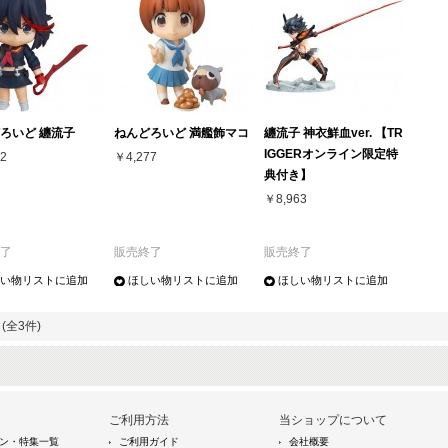
ろいど 纏流子
ねんどろいど 満艦飾マコ
纏流子 神衣鮮血ver. 【TR
IGGERオンライン限定特
2
￥4,277
典付き】
￥8,963
了
販売終了
販売終了
い物リストに追加
ほしい物リストに追加
ほしい物リストに追加
(全3件)
ご利用方法
当ショップについて
ン・特集一覧
ご利用ガイド
会社概要