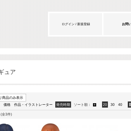
ログイン / 新規登録
お問
ギュア
り商品のみ表示
価格
作品・イラストレーター
発売時期
ソート順：
20
30
40
(全3件)