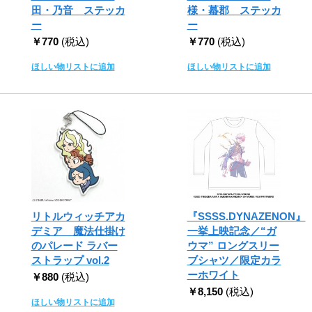
田・乃音 ステッカ
様・蟇郡 ステッカ
ー
ー
￥770
(税込)
￥770
(税込)
ほしい物リストに追加
ほしい物リストに追加
リトルウィッチアカ
『SSSS.DYNAZENON』
デミア 魔法仕掛け
一挙上映記念／“ガ
のパレード ラバー
ウマ” ロングスリー
ストラップ vol.2
ブシャツ／限定カラ
ーホワイト
￥880
(税込)
￥8,150
(税込)
ほしい物リストに追加